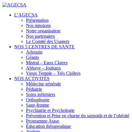
Centres de santé
L’AGECSA
AGECSA
Présentation
Nos missions
Notre organisation
Nos partenaires
Le Comité des Usagers
NOS 5 CENTRES DE SANTE
Arlequin
Géants
Mistral – Eaux Claires
Abbaye – Jouhaux
Vieux Temple – Très Cloîtres
NOS ACTIVITÉS
Médecine générale
Pédiatrie
Soins infirmiers
Orthophonie
Sage-femme
Psychiatrie et Psychologie
Prévention et Prise en charge du surpoids et de l’obésité
Programme Ataso
Éducation thérapeutique
Ateliers