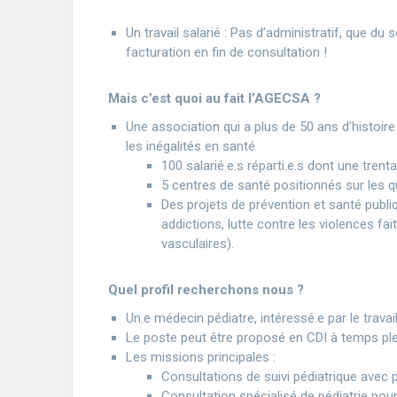
Un travail salarié : Pas d’administratif, que du 
facturation en fin de consultation !
Mais c’est quoi au fait l’AGECSA ?
Une association qui a plus de 50 ans d’histoire 
les inégalités en santé
100 salarié.e.s réparti.e.s dont une tren
5 centres de santé positionnés sur les qu
Des projets de prévention et santé publi
addictions, lutte contre les violences fa
vasculaires).
Quel profil recherchons nous ?
Un.e médecin pédiatre, intéressé.e par le travai
Le poste peut être proposé en CDI à temps plei
Les missions principales :
Consultations de suivi pédiatrique avec p
Consultation spécialisé de pédiatrie pou