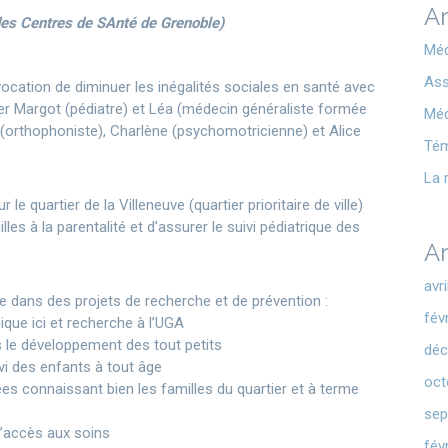
Ar
des Centres de SAnté de Grenoble)
Méd
Ass
vocation de diminuer les inégalités sociales en santé avec
rer Margot (pédiatre) et Léa (médecin généraliste formée
Méd
e (orthophoniste), Charlène (psychomotricienne) et Alice
Té
La 
le quartier de la Villeneuve (quartier prioritaire de ville)
 à la parentalité et d’assurer le suivi pédiatrique des
Ar
avr
ée dans des projets de recherche et de prévention :
fév
ique ici et recherche à l’UGA
 le développement des tout petits
déc
vi des enfants à tout âge
oct
s connaissant bien les familles du quartier et à terme
sep
l’accès aux soins
fév