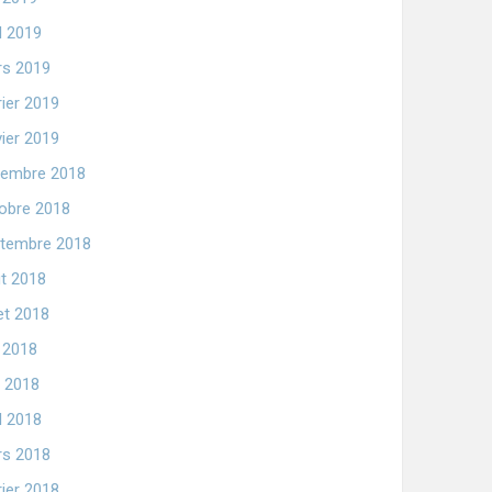
il 2019
s 2019
rier 2019
vier 2019
embre 2018
obre 2018
tembre 2018
t 2018
let 2018
n 2018
 2018
il 2018
s 2018
rier 2018