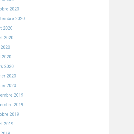
obre 2020
tembre 2020
t 2020
let 2020
n 2020
il 2020
s 2020
rier 2020
vier 2020
embre 2019
embre 2019
obre 2019
let 2019
n 2019