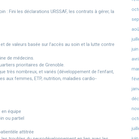
oct
soin : Fini les déclarations URSSAF, les contrats à gérer, la
sep
aoû
juil
et de valeurs basée sur l’accès au soin et la lutte contre
jui
taine de médecins.
avr
artiers prioritaires de Grenoble.
mar
que très nombreux, et variés (développement de l’enfant,
ites aux femmes, ETP, nutrition, maladies cardio-
fév
jan
déc
nov
l en équipe
n ou partiel
oct
juil
atientèle attitrée
jui
r les troubles du neurodéveloppement en lien avec les