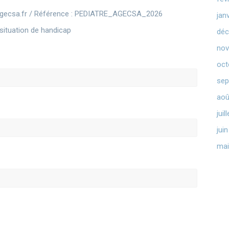
t@agecsa.fr / Référence : PEDIATRE_AGECSA_2026
jan
situation de handicap
déc
nov
oct
sep
aoû
juil
jui
mai