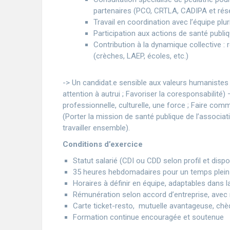
partenaires (PCO, CRTLA, CADIPA et rése
Travail en coordination avec l’équipe pluri
Participation aux actions de santé publi
Contribution à la dynamique collective :
(crèches, LAEP, écoles, etc.)
-> Un candidat.e sensible aux valeurs humanistes po
attention à autrui ; Favoriser la coresponsabilité) –
professionnelle, culturelle, une force ; Faire co
(Porter la mission de santé publique de l’associa
travailler ensemble).
Conditions d’exercice
Statut salarié (CDI ou CDD selon profil et dispon
35 heures hebdomadaires pour un temps plein p
Horaires à définir en équipe, adaptables dans l
Rémunération selon accord d’entreprise, avec 
Carte ticket-resto, mutuelle avantageuse, chè
Formation continue encouragée et soutenue