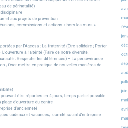
au de périnatalité)
avr
disciplinaire
mar
que et aux projets de prévention
 réunions, commissions et actions « hors les murs »
fév
jan
déc
rtées par l’Agecsa : La fraternité (Être solidaire ; Porter
 L’ouverture à l’altérité (Faire de notre diversité,
oct
mmunauté ; Respecter les différences) – La persévérance
sep
tion ; Oser mettre en pratique de nouvelles manières de
aoû
juil
ibilité)
jui
ouvant être réparties en 4 jours, temps partiel possible
mai
a plage d’ouverture du centre
reprise d’ancienneté
avr
ques cadeaux et vacances, comité social d’entreprise
mar
fév