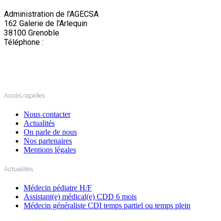
Administration de l'AGECSA
162 Galerie de l'Arlequin
38100 Grenoble
Téléphone :
04 76 22 03 63
Accès rapides
Nous contacter
Actualités
On parle de nous
Nos partenaires
Mentions légales
Actualités
Médecin pédiatre H/F
Assistant(e) médical(e) CDD 6 mois
Médecin généraliste CDI temps partiel ou temps plein