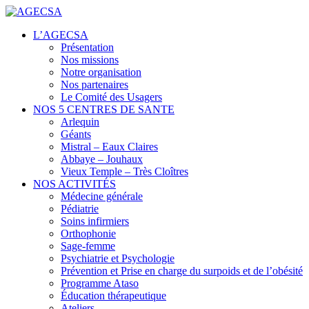
Centres de santé
L’AGECSA
AGECSA
Présentation
Nos missions
Notre organisation
Nos partenaires
Le Comité des Usagers
NOS 5 CENTRES DE SANTE
Arlequin
Géants
Mistral – Eaux Claires
Abbaye – Jouhaux
Vieux Temple – Très Cloîtres
NOS ACTIVITÉS
Médecine générale
Pédiatrie
Soins infirmiers
Orthophonie
Sage-femme
Psychiatrie et Psychologie
Prévention et Prise en charge du surpoids et de l’obésité
Programme Ataso
Éducation thérapeutique
Ateliers