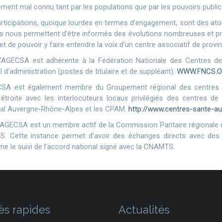
vement mal connu tant par les populations que par les pouvoirs public
rticipations, quoique lourdes en termes d’engagement, sont des ato
es nous permettent d’être informés des évolutions nombreuses et pr
et de pouvoir y faire entendre la voix d’un centre associatif de provi
 l’AGECSA est adhérente à la Fédération Nationale des Centres d
l d’administration (postes de titulaire et de suppléant).
WWW.FNCS.
SA est également membre du Groupement régional des centres de
étroite avec les interlocuteurs locaux privilégiés des centres de
al Auvergne-Rhône-Alpes et les CPAM.
http://www.centres-sante-a
 l’AGECSA est un membre actif de la Commission Paritaire régionale 
S. Cette instance permet d’avoir des échanges directs avec des 
ne le suivi de l’accord national signé avec la CNAMTS.
ès rapides
Actualités