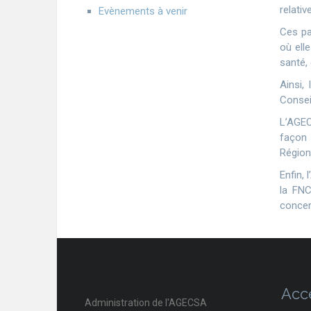
relati
Evènements à venir
Ces pa
où ell
santé, 
Ainsi,
Consei
L’AGEC
façon 
Région
Enfin,
la FNC
concer
Acc
Administration de l'AGECSA