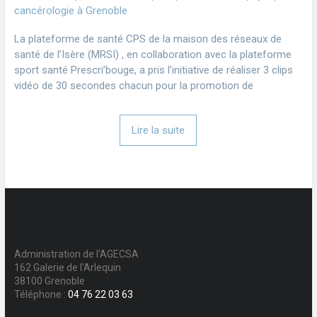
La plateforme de santé CPS de la maison des réseaux de
santé de l’Isère (MRSI) , en collaboration avec la plateforme
sport santé Prescri’bouge, a pris l’initiative de réaliser 3 clips
vidéo de 30 secondes chacun pour la promotion de
Lire la suite
Administration de l'AGECSA
162 Galerie de l'Arlequin
38100 Grenoble
Téléphone :
04 76 22 03 63