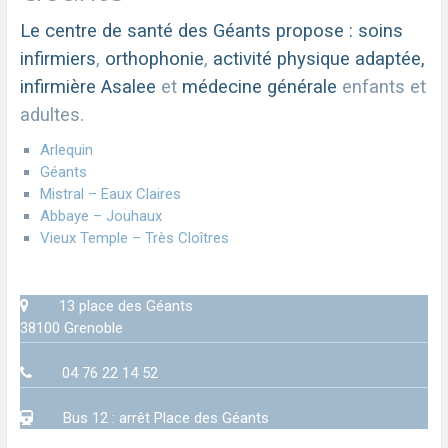
Le centre de santé des Géants propose : soins
infirmiers
,
orthophonie
,
activité physique adaptée,
infirmière Asalee
et
médecine générale
enfants et
adultes.
Arlequin
Géants
Mistral – Eaux Claires
Abbaye – Jouhaux
Vieux Temple – Très Cloîtres
13 place des Géants
38100 Grenoble
04 76 22 14 52
Bus 12 : arrêt Place des Géants