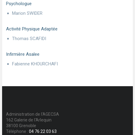
Psychologue
Marion SWIDER
Activité Physique Adaptée
Thomas SCAFIDI
Infirmière Asalee
Fabienne KHOURCHAFI
Administration de l'AGECSA
162 Galerie de l'Arlequin
38100 Grenoble
Téléphone :
04 76 22 03 63