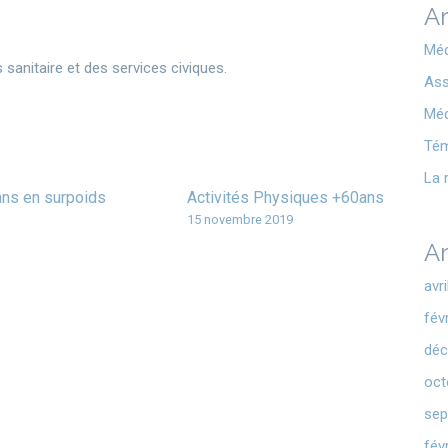
Ar
Méd
 sanitaire et des services civiques.
Ass
Méd
Té
La 
 ans en surpoids
Activités Physiques +60ans
15 novembre 2019
Ar
avr
fév
déc
oct
sep
fév