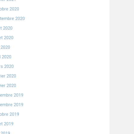
obre 2020
tembre 2020
t 2020
let 2020
n 2020
il 2020
s 2020
rier 2020
vier 2020
embre 2019
embre 2019
obre 2019
let 2019
n 2019