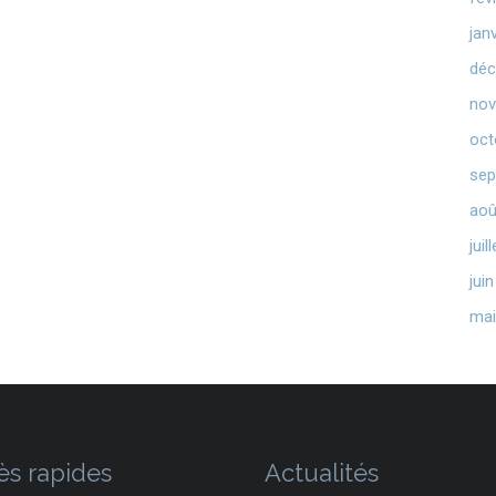
jan
déc
nov
oct
sep
aoû
juil
jui
mai
ès rapides
Actualités