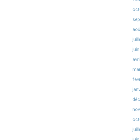
oct
sep
aoû
juil
jui
avr
mar
fév
jan
déc
nov
oct
juil
jui