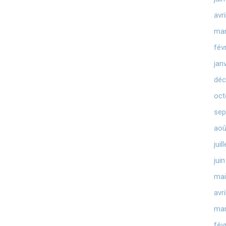
avr
mar
fév
jan
déc
oct
sep
aoû
juil
jui
mai
avr
mar
fév