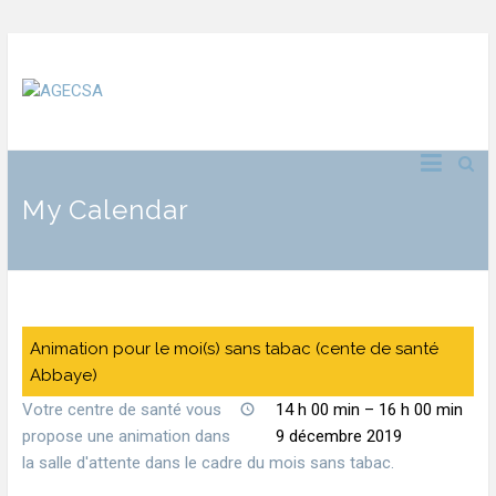
My Calendar
Animation pour le moi(s) sans tabac (cente de santé
Abbaye)
Votre centre de santé vous
14 h 00 min
–
16 h 00 min
propose une animation dans
9 décembre 2019
la salle d'attente dans le cadre du mois sans tabac.