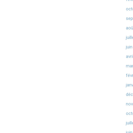
oct
sep
aoû
juil
jui
avr
mar
fév
jan
déc
nov
oct
juil
jui