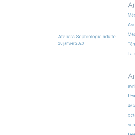
Ar
Méd
Ass
Méd
Ateliers Sophrologie adulte
20 janvier 2020
Té
La 
Ar
avr
fév
déc
oct
sep
fév