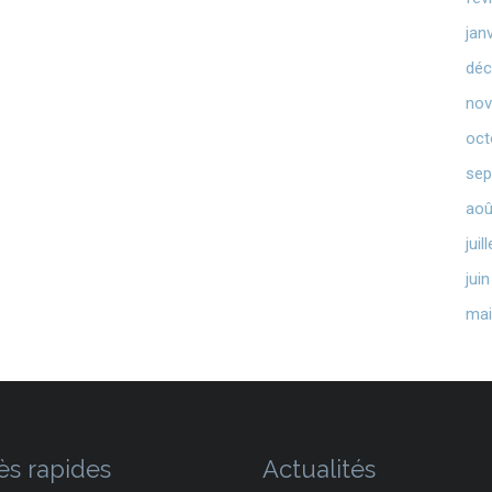
jan
déc
nov
oct
sep
aoû
juil
jui
mai
ès rapides
Actualités