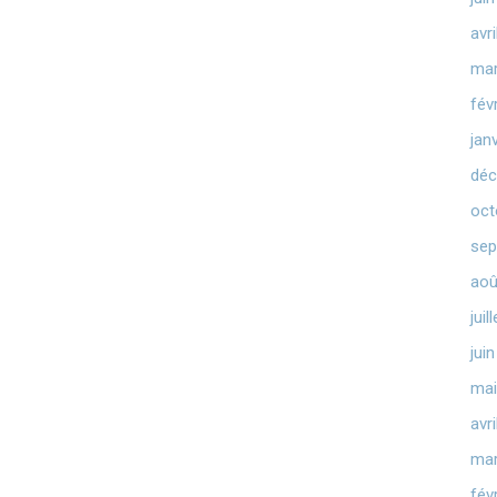
avr
mar
fév
jan
déc
oct
sep
aoû
juil
jui
mai
avr
mar
fév