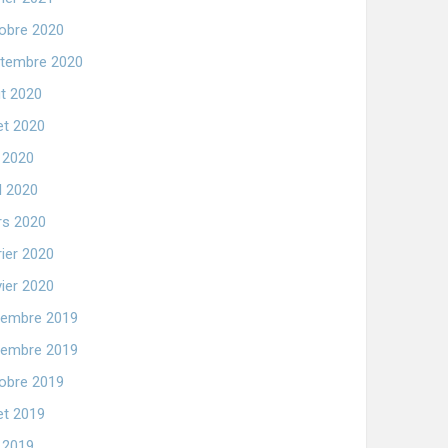
obre 2020
tembre 2020
t 2020
let 2020
n 2020
il 2020
s 2020
rier 2020
vier 2020
embre 2019
embre 2019
obre 2019
let 2019
n 2019