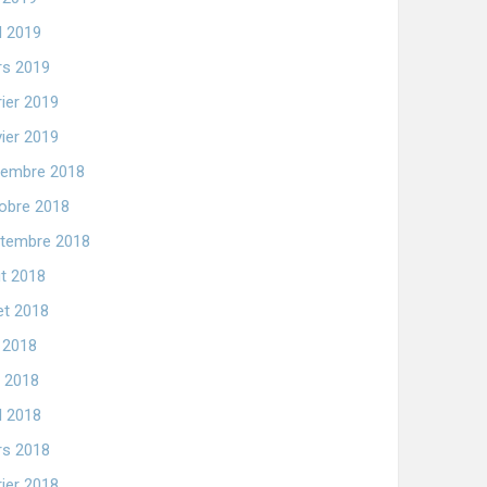
il 2019
s 2019
rier 2019
vier 2019
embre 2018
obre 2018
tembre 2018
t 2018
let 2018
n 2018
 2018
il 2018
s 2018
rier 2018