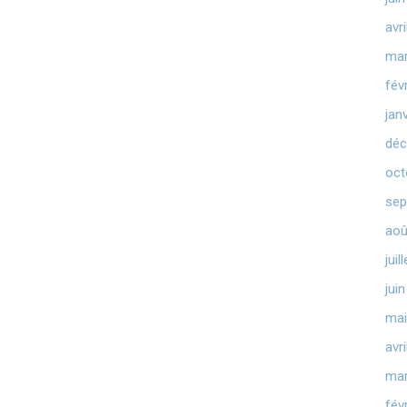
avr
mar
fév
jan
déc
oct
sep
aoû
juil
jui
mai
avr
mar
fév