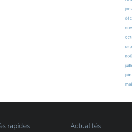
jan
déc
nov
oct
sep
aoû
juil
jui
mai
ès rapides
Actualités