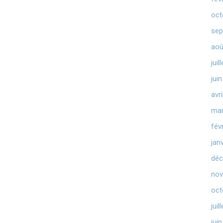
oct
sep
aoû
juil
jui
avr
mar
fév
jan
déc
nov
oct
juil
jui