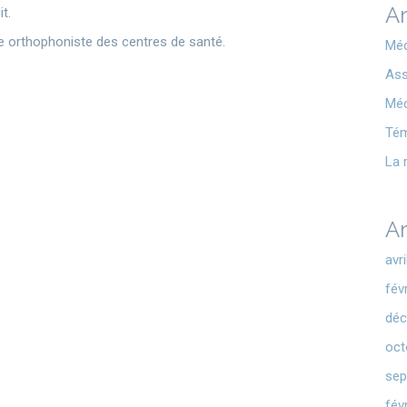
Ar
t.
e orthophoniste des centres de santé.
Méd
Ass
Méd
Té
La 
Ar
avr
fév
déc
oct
sep
fév