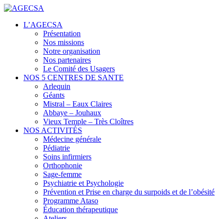
Centres de santé
L’AGECSA
AGECSA
Présentation
Nos missions
Notre organisation
Nos partenaires
Le Comité des Usagers
NOS 5 CENTRES DE SANTE
Arlequin
Géants
Mistral – Eaux Claires
Abbaye – Jouhaux
Vieux Temple – Très Cloîtres
NOS ACTIVITÉS
Médecine générale
Pédiatrie
Soins infirmiers
Orthophonie
Sage-femme
Psychiatrie et Psychologie
Prévention et Prise en charge du surpoids et de l’obésité
Programme Ataso
Éducation thérapeutique
Ateliers