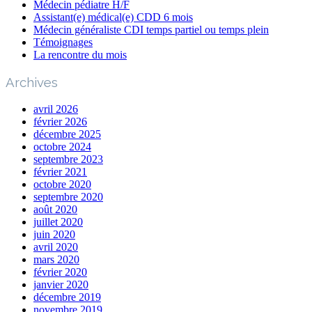
Médecin pédiatre H/F
Assistant(e) médical(e) CDD 6 mois
Médecin généraliste CDI temps partiel ou temps plein
Témoignages
La rencontre du mois
Archives
avril 2026
février 2026
décembre 2025
octobre 2024
septembre 2023
février 2021
octobre 2020
septembre 2020
août 2020
juillet 2020
juin 2020
avril 2020
mars 2020
février 2020
janvier 2020
décembre 2019
novembre 2019