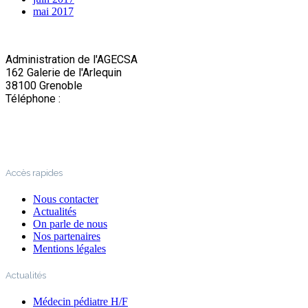
mai 2017
Administration de l'AGECSA
162 Galerie de l'Arlequin
38100 Grenoble
Téléphone :
04 76 22 03 63
Accès rapides
Nous contacter
Actualités
On parle de nous
Nos partenaires
Mentions légales
Actualités
Médecin pédiatre H/F