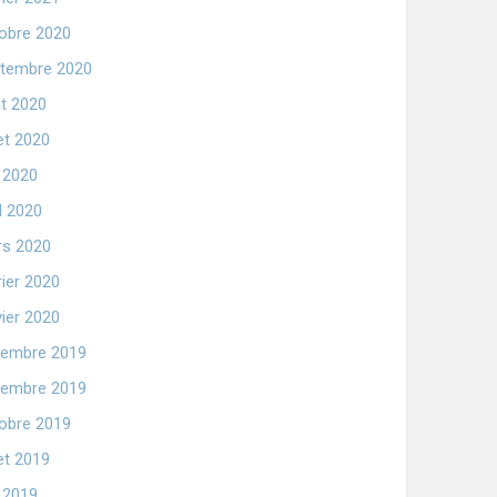
obre 2020
tembre 2020
t 2020
let 2020
n 2020
il 2020
s 2020
rier 2020
vier 2020
embre 2019
embre 2019
obre 2019
let 2019
n 2019