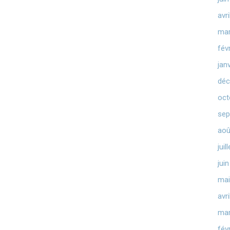
avr
mar
fév
jan
déc
oct
sep
aoû
juil
jui
mai
avr
mar
fév