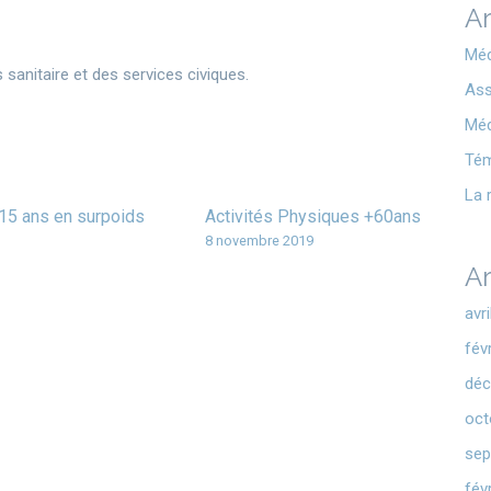
Ar
Méd
 sanitaire et des services civiques.
Ass
Méd
Té
La 
6-15 ans en surpoids
Activités Physiques +60ans
8 novembre 2019
Ar
avr
fév
déc
oct
sep
fév