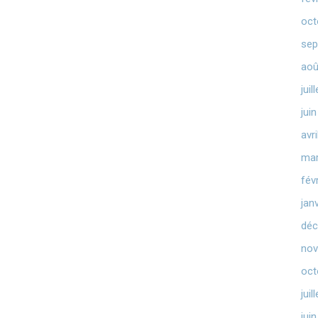
oct
sep
aoû
juil
jui
avr
mar
fév
jan
déc
nov
oct
juil
jui