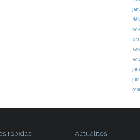
jan
déc
nov
oct
sep
aoû
juil
jui
mai
ès rapides
Actualités