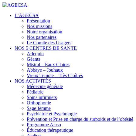
Centres de santé
L’AGECSA
AGECSA
Présentation
Nos missions
Notre organisation
Nos partenaires
Le Comité des Usagers
NOS 5 CENTRES DE SANTE
Arlequin
Géants
Mistral – Eaux Claires
Abbaye – Jouhaux
Vieux Temple – Très Cloîtres
NOS ACTIVITÉS
Médecine générale
Pédiatrie
Soins infirmiers
Orthophonie
Sage-femme
Psychiatrie et Psychologie
Prévention et Prise en charge du surpoids et de l’obésité
Programme Ataso
Éducation thérapeutique
Ateliers