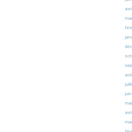
avr
mar
fév
jan
déc
oct
sep
aoû
juil
jui
mai
avr
mar
fév