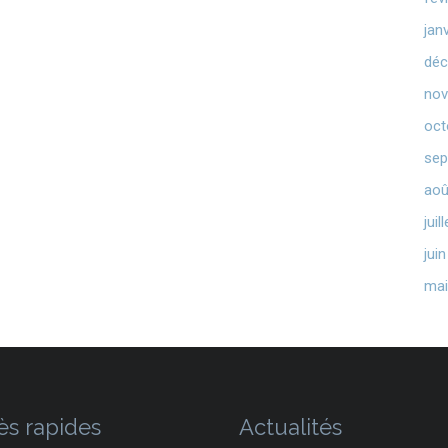
jan
déc
nov
oct
sep
aoû
juil
jui
mai
ès rapides
Actualités