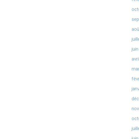
oct
sep
aoû
juil
jui
avr
mar
fév
jan
déc
nov
oct
juil
jui