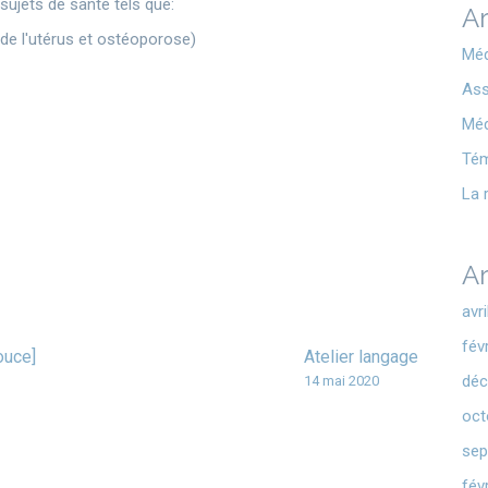
sujets de santé tels que:
Ar
de l'utérus et ostéoporose)
Méd
Ass
Méd
Té
La 
Ar
avr
fév
ouce]
Atelier langage
déc
14 mai 2020
oct
sep
fév