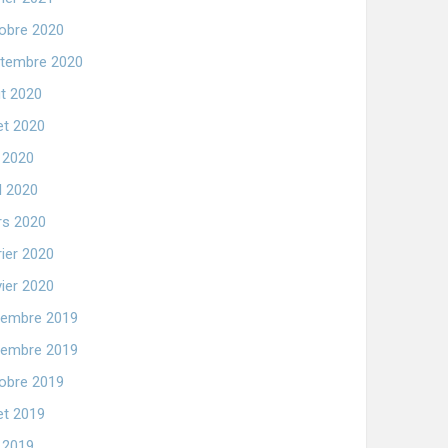
obre 2020
tembre 2020
t 2020
let 2020
n 2020
il 2020
s 2020
rier 2020
vier 2020
embre 2019
embre 2019
obre 2019
let 2019
n 2019