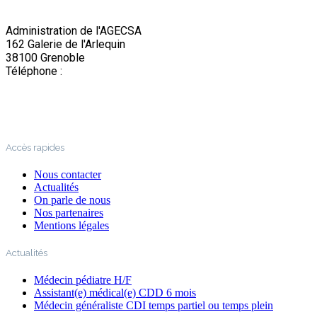
Administration de l'AGECSA
162 Galerie de l'Arlequin
38100 Grenoble
Téléphone :
04 76 22 03 63
Accès rapides
Nous contacter
Actualités
On parle de nous
Nos partenaires
Mentions légales
Actualités
Médecin pédiatre H/F
Assistant(e) médical(e) CDD 6 mois
Médecin généraliste CDI temps partiel ou temps plein