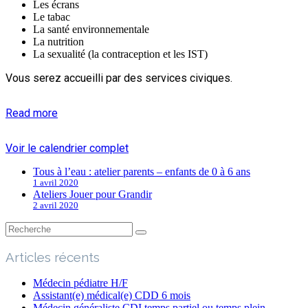
Les écrans
Le tabac
La santé environnementale
La nutrition
La sexualité (la contraception et les IST)
Vous serez accueilli par des services civiques.
Read more
Voir le calendrier complet
Tous à l’eau : atelier parents – enfants de 0 à 6 ans
1 avril 2020
Ateliers Jouer pour Grandir
2 avril 2020
Articles récents
Médecin pédiatre H/F
Assistant(e) médical(e) CDD 6 mois
Médecin généraliste CDI temps partiel ou temps plein