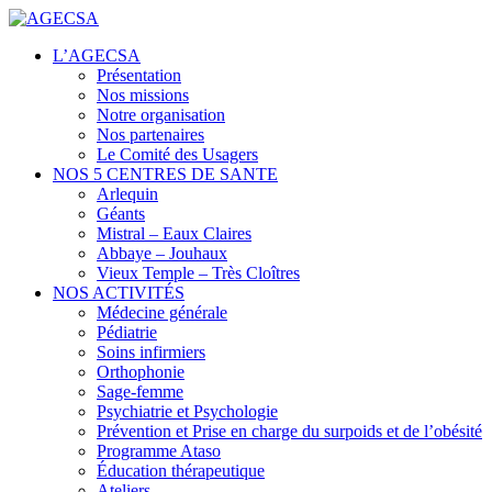
Centres de santé
L’AGECSA
AGECSA
Présentation
Nos missions
Notre organisation
Nos partenaires
Le Comité des Usagers
NOS 5 CENTRES DE SANTE
Arlequin
Géants
Mistral – Eaux Claires
Abbaye – Jouhaux
Vieux Temple – Très Cloîtres
NOS ACTIVITÉS
Médecine générale
Pédiatrie
Soins infirmiers
Orthophonie
Sage-femme
Psychiatrie et Psychologie
Prévention et Prise en charge du surpoids et de l’obésité
Programme Ataso
Éducation thérapeutique
Ateliers