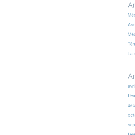
Ar
Méd
Ass
Méd
Té
La 
Ar
avr
fév
déc
oct
sep
fév