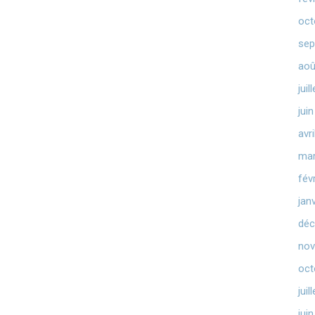
oct
sep
aoû
juil
jui
avr
mar
fév
jan
déc
nov
oct
juil
jui