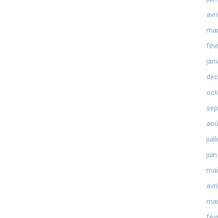
avr
mar
fév
jan
déc
oct
sep
aoû
juil
jui
mai
avr
mar
fév