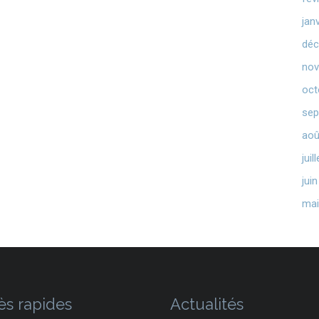
jan
déc
nov
oct
sep
aoû
juil
jui
mai
ès rapides
Actualités