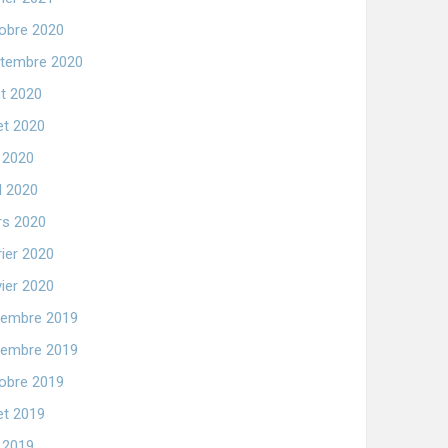
obre 2020
tembre 2020
t 2020
let 2020
n 2020
il 2020
s 2020
rier 2020
vier 2020
embre 2019
embre 2019
obre 2019
let 2019
n 2019