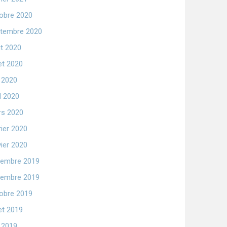
obre 2020
tembre 2020
t 2020
let 2020
n 2020
il 2020
s 2020
rier 2020
vier 2020
embre 2019
embre 2019
obre 2019
let 2019
n 2019