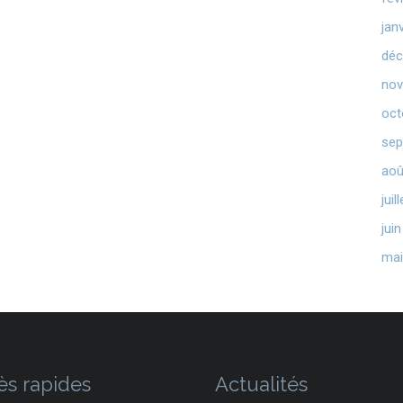
jan
déc
nov
oct
sep
aoû
juil
jui
mai
ès rapides
Actualités