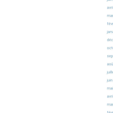
avr
mar
fév
jan
déc
oct
sep
aoû
juil
jui
mai
avr
mar
fév