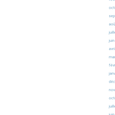
oct
sep
aoû
juil
jui
avr
mar
fév
jan
déc
nov
oct
juil
jui