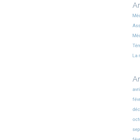
Ar
Méd
Ass
Méd
Té
La 
Ar
avr
fév
déc
oct
sep
fév