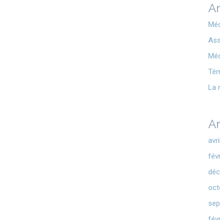
Ar
Méd
Ass
Méd
Té
La 
Ar
avr
fév
déc
oct
sep
fév