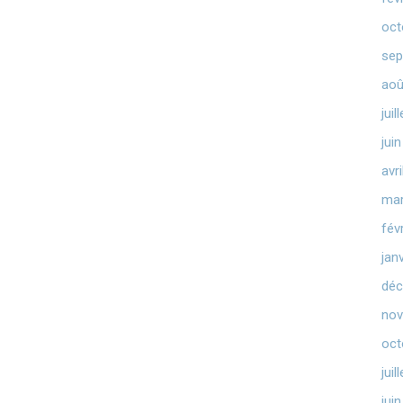
oct
sep
aoû
juil
jui
avr
mar
fév
jan
déc
nov
oct
juil
jui