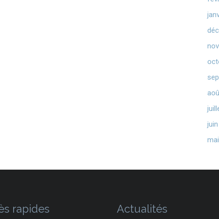
jan
déc
nov
oct
sep
aoû
juil
jui
mai
ès rapides
Actualités