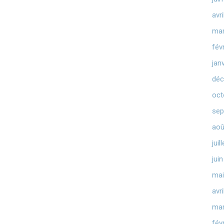
avr
mar
fév
jan
déc
oct
sep
aoû
juil
jui
mai
avr
mar
fév