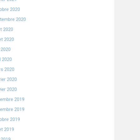
obre 2020
tembre 2020
t 2020
let 2020
n 2020
il 2020
s 2020
rier 2020
vier 2020
embre 2019
embre 2019
obre 2019
let 2019
n 2019