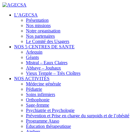
Centres de santé
L’AGECSA
AGECSA
Présentation
Nos missions
Notre organisation
Nos partenaires
Le Comité des Usagers
NOS 5 CENTRES DE SANTE
Arlequin
Géants
Mistral – Eaux Claires
Abbaye – Jouhaux
Vieux Temple – Très Cloîtres
NOS ACTIVITÉS
Médecine générale
Pédiatrie
Soins infirmiers
Orthophonie
Sage-femme
Psychiatrie et Psychologie
Prévention et Prise en charge du surpoids et de l’obésité
Programme Ataso
Éducation thérapeutique
Ateliers