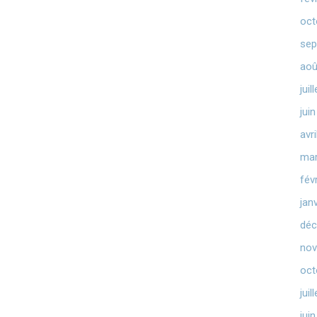
oct
sep
aoû
juil
jui
avr
mar
fév
jan
déc
nov
oct
juil
jui