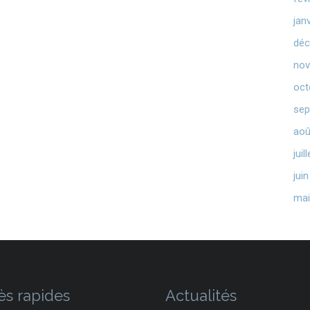
jan
déc
nov
oct
sep
aoû
juil
jui
mai
ès rapides
Actualités