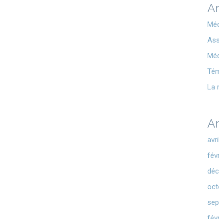
Ar
Méd
Ass
Méd
Té
La 
Ar
avr
fév
déc
oct
sep
fév