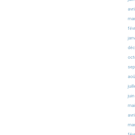
avr
mar
fév
jan
déc
oct
sep
aoû
juil
jui
mai
avr
mar
fév