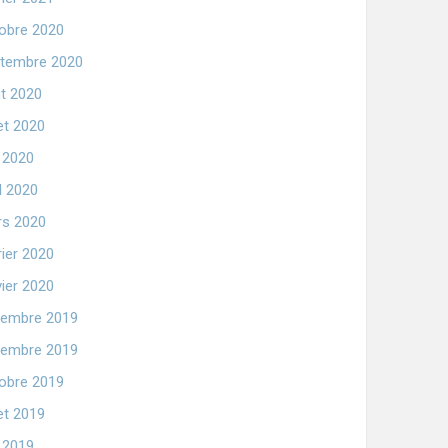
obre 2020
tembre 2020
t 2020
let 2020
n 2020
il 2020
s 2020
rier 2020
vier 2020
embre 2019
embre 2019
obre 2019
let 2019
n 2019