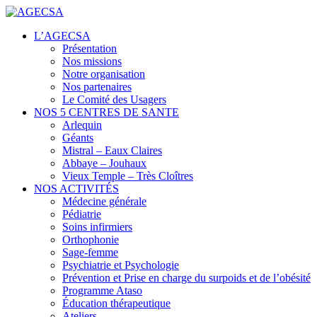
Centres de santé
L’AGECSA
AGECSA
Présentation
Nos missions
Notre organisation
Nos partenaires
Le Comité des Usagers
NOS 5 CENTRES DE SANTE
Arlequin
Géants
Mistral – Eaux Claires
Abbaye – Jouhaux
Vieux Temple – Très Cloîtres
NOS ACTIVITÉS
Médecine générale
Pédiatrie
Soins infirmiers
Orthophonie
Sage-femme
Psychiatrie et Psychologie
Prévention et Prise en charge du surpoids et de l’obésité
Programme Ataso
Éducation thérapeutique
Ateliers