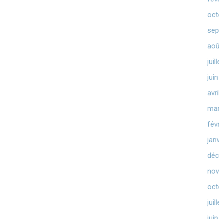
oct
sep
aoû
juil
jui
avr
mar
fév
jan
déc
nov
oct
juil
jui