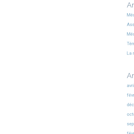
Ar
Méd
Ass
Méd
Té
La 
Ar
avr
fév
déc
oct
sep
fév