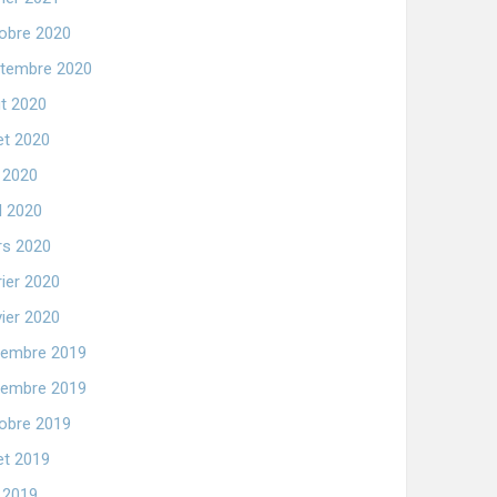
obre 2020
tembre 2020
t 2020
let 2020
n 2020
il 2020
s 2020
rier 2020
vier 2020
embre 2019
embre 2019
obre 2019
let 2019
n 2019