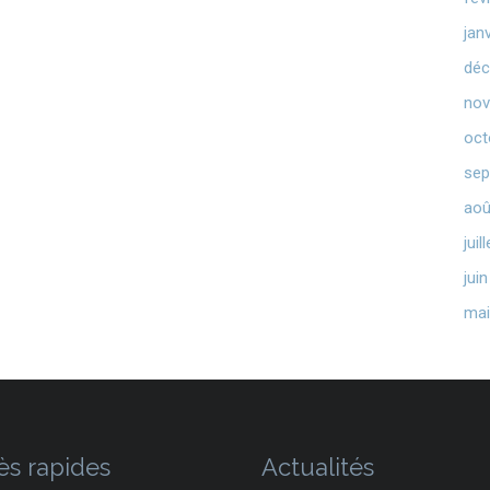
jan
déc
nov
oct
sep
aoû
juil
jui
mai
ès rapides
Actualités