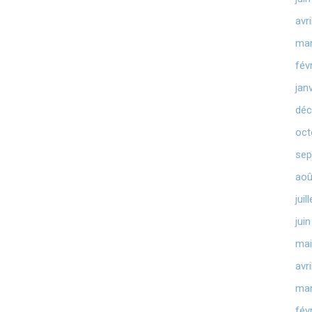
avr
mar
fév
jan
déc
oct
sep
aoû
juil
jui
mai
avr
mar
fév