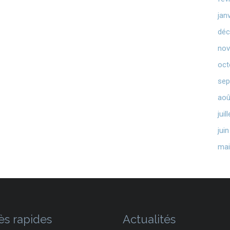
jan
déc
nov
oct
sep
aoû
juil
jui
mai
ès rapides
Actualités