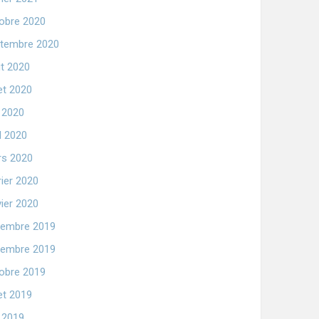
obre 2020
tembre 2020
t 2020
let 2020
n 2020
il 2020
s 2020
rier 2020
vier 2020
embre 2019
embre 2019
obre 2019
let 2019
n 2019