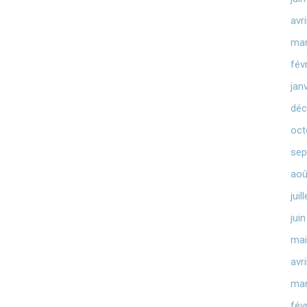
avr
mar
fév
jan
déc
oct
sep
aoû
juil
jui
mai
avr
mar
fév