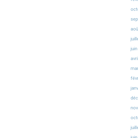
oct
sep
aoû
juil
jui
avr
mar
fév
jan
déc
nov
oct
juil
jui