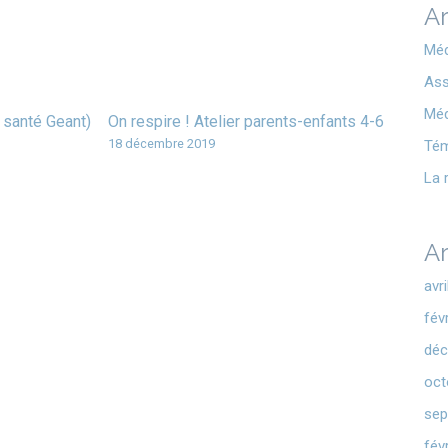
Ar
Méd
Ass
Méd
 santé Geant)
On respire ! Atelier parents-enfants 4-6
18 décembre 2019
Té
La 
Ar
avr
fév
déc
oct
sep
fév