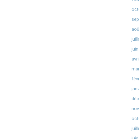
oct
sep
aoû
juil
jui
avr
mar
fév
jan
déc
nov
oct
juil
jui