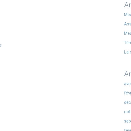
Ar
Méd
Ass
Méd
Té
e
La 
Ar
avr
fév
déc
oct
sep
fév