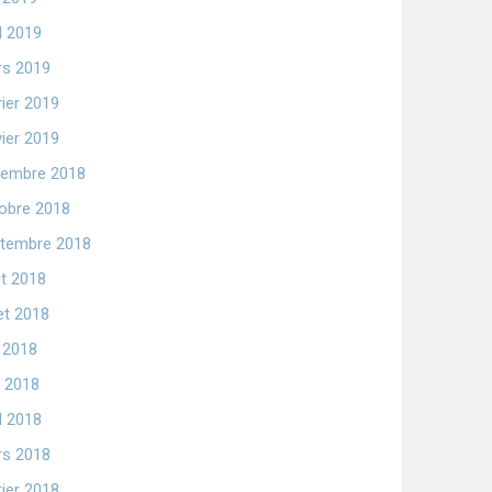
il 2019
s 2019
rier 2019
vier 2019
embre 2018
obre 2018
tembre 2018
t 2018
let 2018
n 2018
 2018
il 2018
s 2018
rier 2018