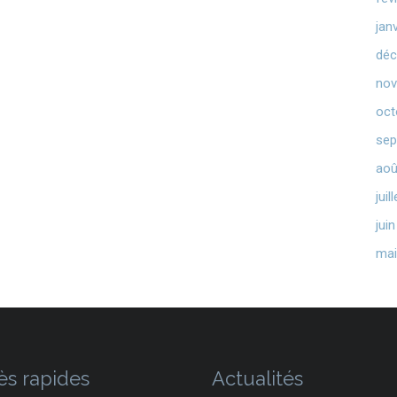
jan
déc
nov
oct
sep
aoû
juil
jui
mai
ès rapides
Actualités