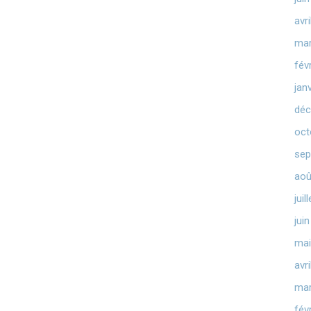
avr
mar
fév
jan
déc
oct
sep
aoû
juil
jui
mai
avr
mar
fév