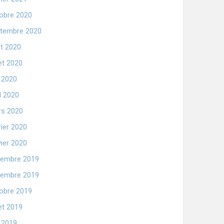
obre 2020
tembre 2020
t 2020
let 2020
n 2020
il 2020
s 2020
rier 2020
vier 2020
embre 2019
embre 2019
obre 2019
let 2019
n 2019