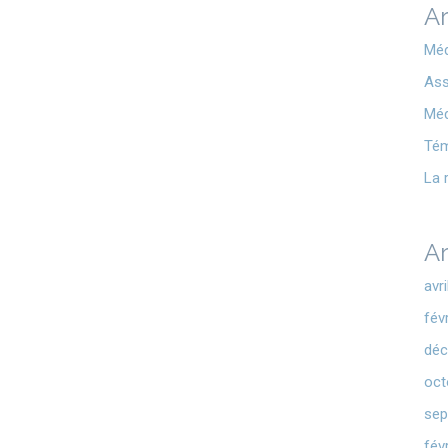
Ar
Méd
Ass
Méd
Té
La 
Ar
avr
fév
déc
oct
sep
fév