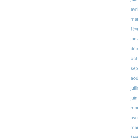
avr
mar
fév
jan
déc
oct
sep
aoû
juil
jui
mai
avr
mar
fév