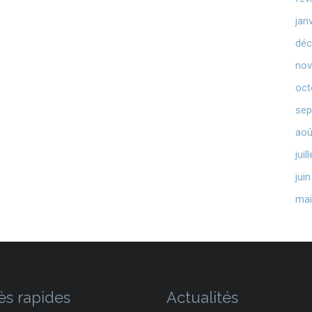
jan
déc
nov
oct
sep
aoû
juil
jui
mai
ès rapides
Actualités