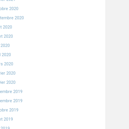
obre 2020
tembre 2020
t 2020
let 2020
n 2020
il 2020
s 2020
rier 2020
vier 2020
embre 2019
embre 2019
obre 2019
let 2019
n 2019