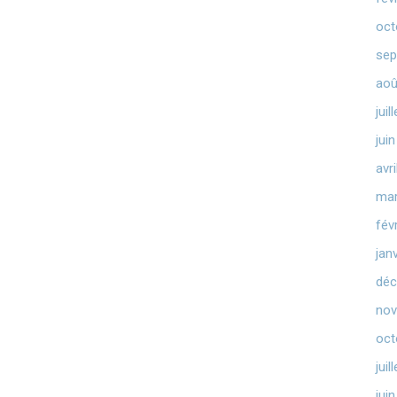
oct
sep
aoû
juil
jui
avr
mar
fév
jan
déc
nov
oct
juil
jui