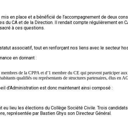
té mis en place et a bénéficié de l’accompagnement de deux consu
 du CA et de la Direction. Il rendait compte régulièrement en
sacré à ces questions.
atut associatif, tout en renforçant nos liens avec le secteur hosp
rnance en donnant :
e 2 membres de la CPPA et d’1 membre du CE qui peuvent participer aux
habitants qualifiés ou représentants de structures partenaires, élus en A
eil d’Administration est donc maintenant ainsi composé :
t eu lieu les élections du Collège Société Civile. Trois candida
e, représentée par Bastien Ghys son Directeur Général.