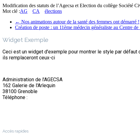
Modification des statuts de l’Agecsa et Election du collège Société Ci
Mot clé :
AG
CA
élections
←
Nos animations autour de la santé des femmes ont démarré !
Création de poste : un 11ème médecin généraliste au Centre de
Widget Exemple
Ceci est un widget d'exemple pour montrer le style par défaut 
ils remplaceront ceux-ci
Administration de l'AGECSA
162 Galerie de l'Arlequin
38100 Grenoble
Téléphone :
04 76 22 03 63
Accès rapides