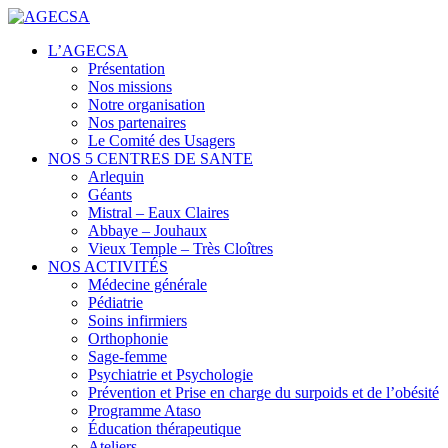
Centres de santé
L’AGECSA
AGECSA
Présentation
Nos missions
Notre organisation
Nos partenaires
Le Comité des Usagers
NOS 5 CENTRES DE SANTE
Arlequin
Géants
Mistral – Eaux Claires
Abbaye – Jouhaux
Vieux Temple – Très Cloîtres
NOS ACTIVITÉS
Médecine générale
Pédiatrie
Soins infirmiers
Orthophonie
Sage-femme
Psychiatrie et Psychologie
Prévention et Prise en charge du surpoids et de l’obésité
Programme Ataso
Éducation thérapeutique
Ateliers