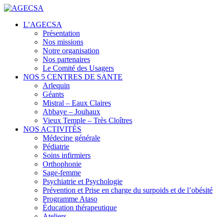
Centres de santé
L’AGECSA
AGECSA
Présentation
Nos missions
Notre organisation
Nos partenaires
Le Comité des Usagers
NOS 5 CENTRES DE SANTE
Arlequin
Géants
Mistral – Eaux Claires
Abbaye – Jouhaux
Vieux Temple – Très Cloîtres
NOS ACTIVITÉS
Médecine générale
Pédiatrie
Soins infirmiers
Orthophonie
Sage-femme
Psychiatrie et Psychologie
Prévention et Prise en charge du surpoids et de l’obésité
Programme Ataso
Éducation thérapeutique
Ateliers