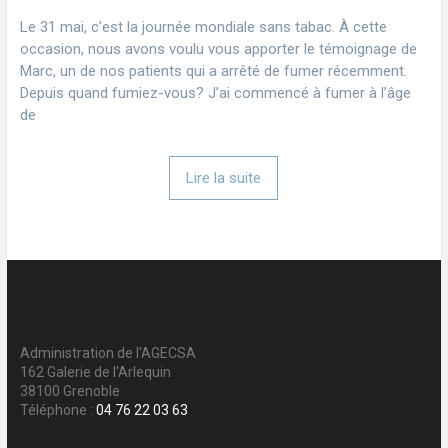
Le 31 mai, c’est la journée mondiale sans tabac. À cette
occasion, nous avons voulu vous apporter le témoignage de
Marc, un de nos patients qui a arrêté de fumer récemment.
Depuis quand fumiez-vous? J’ai commencé à fumer à l’âge
de
Lire la suite
Administration de l'AGECSA
162 Galerie de l'Arlequin
38100 Grenoble
Téléphone :
04 76 22 03 63