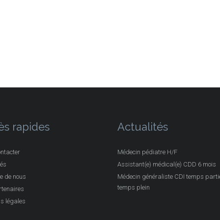
ès rapides
Actualités
ntacter
Médecin pédiatre H/F
tés
Assistant(e) médical(e) CDD 6 mois
e de nous
Médecin généraliste CDI temps partie
temps plein
tenaires
s légales