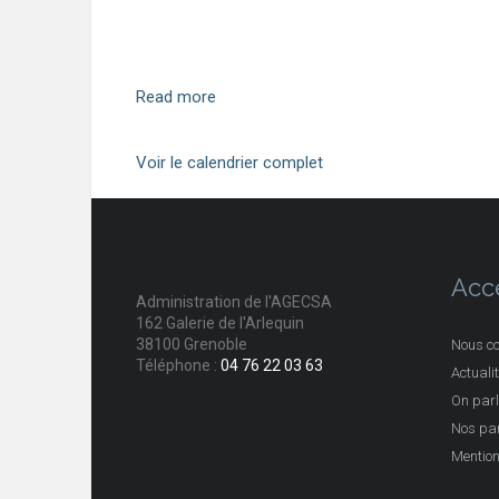
Read more
Voir le calendrier complet
Acc
Administration de l'AGECSA
162 Galerie de l'Arlequin
38100 Grenoble
Nous co
Téléphone :
04 76 22 03 63
Actuali
On parl
Nos par
Mention