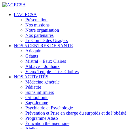
Centres de santé
L’AGECSA
AGECSA
Présentation
Nos missions
Notre organisation
Nos partenaires
Le Comité des Usagers
NOS 5 CENTRES DE SANTE
Arlequin
Géants
Mistral – Eaux Claires
Abbaye – Jouhaux
Vieux Temple – Très Cloîtres
NOS ACTIVITÉS
Médecine générale
Pédiatrie
Soins infirmiers
Orthophonie
Sage-femme
Psychiatrie et Psychologie
Prévention et Prise en charge du surpoids et de l’obésité
Programme Ataso
Éducation thérapeutique
Ateliers