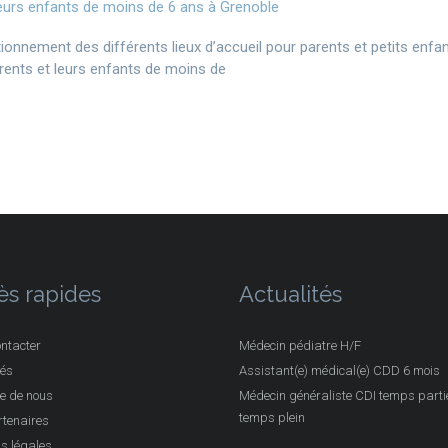
ctionnement des différents lieux d’accueil pour parents et petits enfan
arents et leurs enfants de moins de
ès rapides
Actualités
ntacter
Médecin pédiatre H/F
tés
Assistant(e) médical(e) CDD 6 mois
e de nous
Médecin généraliste CDI temps partie
temps plein
tenaires
s légales