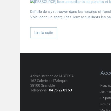
Difficile de s’y retrouver dans les horaires et fon
Voici donc un aperçu des lieux accueillants les p
Lire la suite
Acc
Administration de l'AGECSA
162 Galerie de l'Arlequin
38100 Grenoble
Nous co
Téléphone :
04 76 22 03 63
Actuali
On parl
Nos par
Mention