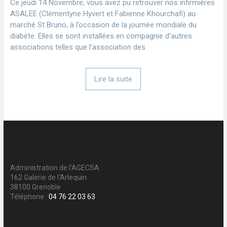
Ce jeudi 14 Novembre, vous avez pu retrouver nos infirmières
ASALEE (Clémentyne Hyvert et Fabienne Khourchafi) au
marché St Bruno, à l’occasion de la journée mondiale du
diabète. Elles se sont installées en compagnie d’autres
associations telles que l’association des
Lire la suite
Administration de l'AGECSA
162 Galerie de l'Arlequin
38100 Grenoble
Téléphone :
04 76 22 03 63