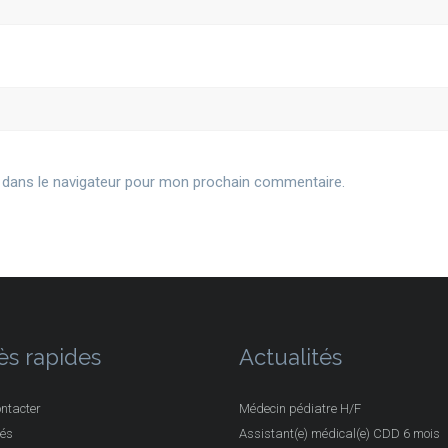
 dans le navigateur pour mon prochain commentaire.
ès rapides
Actualités
ntacter
Médecin pédiatre H/F
tés
Assistant(e) médical(e) CDD 6 mois