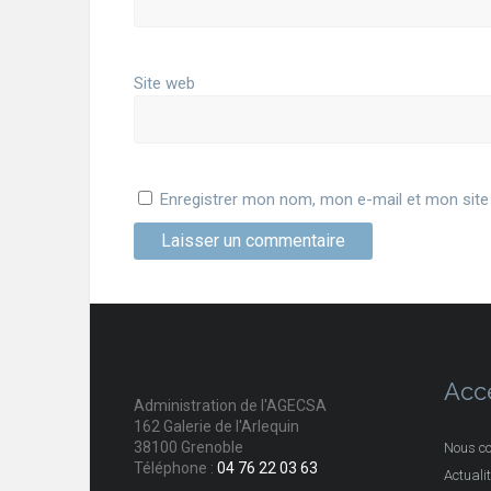
Site web
Enregistrer mon nom, mon e-mail et mon site
Acc
Administration de l'AGECSA
162 Galerie de l'Arlequin
38100 Grenoble
Nous co
Téléphone :
04 76 22 03 63
Actuali