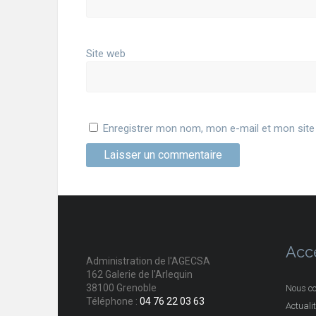
Site web
Enregistrer mon nom, mon e-mail et mon site
Acc
Administration de l'AGECSA
162 Galerie de l'Arlequin
38100 Grenoble
Nous co
Téléphone :
04 76 22 03 63
Actuali