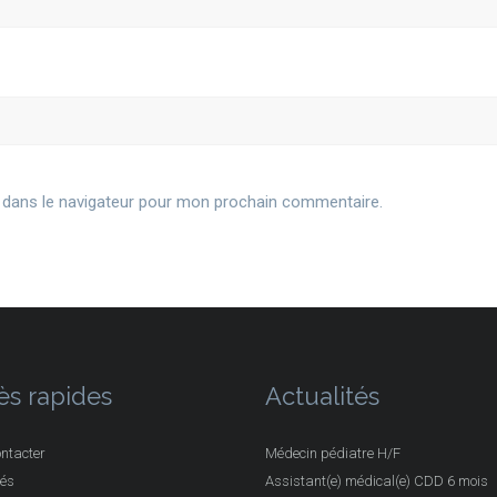
 dans le navigateur pour mon prochain commentaire.
ès rapides
Actualités
ntacter
Médecin pédiatre H/F
tés
Assistant(e) médical(e) CDD 6 mois