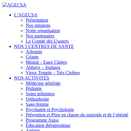
Centres de santé
L’AGECSA
AGECSA
Présentation
Nos missions
Notre organisation
Nos partenaires
Le Comité des Usagers
NOS 5 CENTRES DE SANTE
Arlequin
Géants
Mistral – Eaux Claires
Abbaye – Jouhaux
Vieux Temple – Très Cloîtres
NOS ACTIVITÉS
Médecine générale
Pédiatrie
Soins infirmiers
Orthophonie
Sage-femme
Psychiatrie et Psychologie
Prévention et Prise en charge du surpoids et de l’obésité
Programme Ataso
Éducation thérapeutique
Ateliers