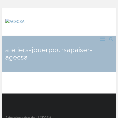
ateliers-jouerpoursapaiser-
agecsa