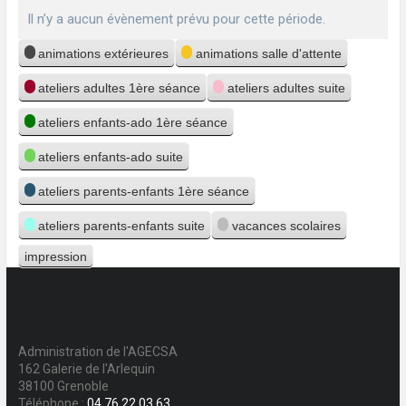
Il n’y a aucun évènement prévu pour cette période.
Catégories
animations extérieures
animations salle d'attente
ateliers adultes 1ère séance
ateliers adultes suite
ateliers enfants-ado 1ère séance
ateliers enfants-ado suite
ateliers parents-enfants 1ère séance
ateliers parents-enfants suite
vacances scolaires
impression
Vue
Administration de l'AGECSA
162 Galerie de l'Arlequin
38100 Grenoble
Téléphone :
04 76 22 03 63