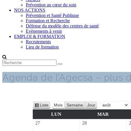
Prévention au cœur du soin
NOS ACTIONS
Prévention et Santé Publique
Formation et Recherche
Défense du modèle des centres de santé
Evènements à venir
EMPLOI & FORMATION
Recrutements
Lieu de formation
Agenda de l’Agecsa – plus d
Liste
Mois
Semaine
Jour
Vue
Mois
Année
en
LUNDI
MARDI
LUN
MAR
27
28
27
28
juillet
juillet