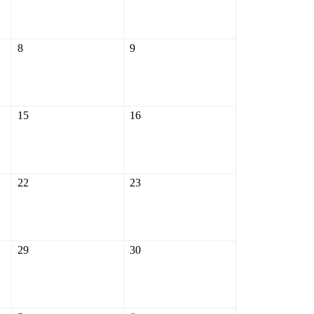
2026
2026
8
9
8
9
août
août
2026
2026
15
16
15
16
août
août
2026
2026
22
23
22
23
août
août
2026
2026
29
30
29
30
août
août
2026
2026