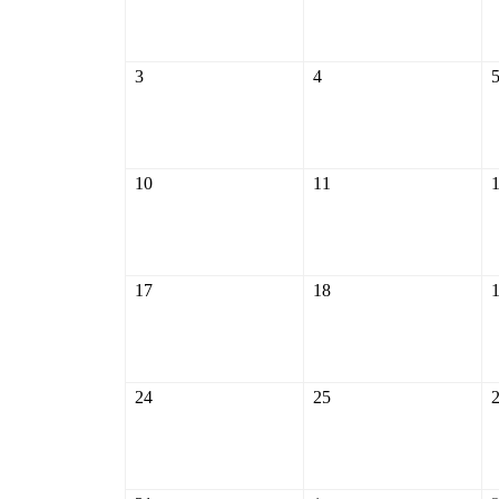
2026
2026
3
4
3
4
août
août
2026
2026
10
11
10
11
août
août
2026
2026
17
18
17
18
août
août
2026
2026
24
25
24
25
août
août
2026
2026