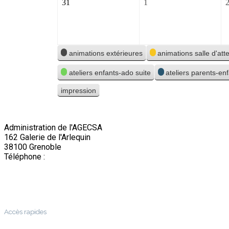
31
1
31
1
août
septembre
2026
2026
Catégories
animations extérieures
animations salle d'att
ateliers enfants-ado suite
ateliers parents-en
impression
Vue
Administration de l'AGECSA
162 Galerie de l'Arlequin
38100 Grenoble
Téléphone :
04 76 22 03 63
Accès rapides