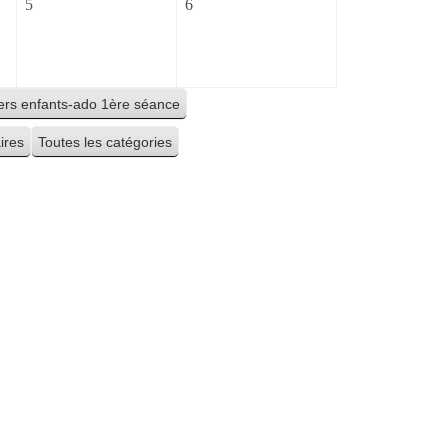
5
6
5
6
septembre
septembre
2026
2026
iers enfants-ado 1ère séance
ires
Toutes les catégories