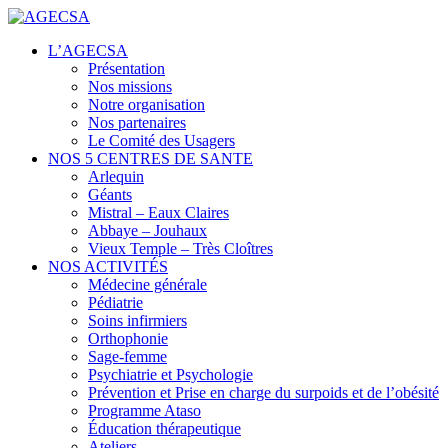
Centres de santé
L’AGECSA
AGECSA
Présentation
Nos missions
Notre organisation
Nos partenaires
Le Comité des Usagers
NOS 5 CENTRES DE SANTE
Arlequin
Géants
Mistral – Eaux Claires
Abbaye – Jouhaux
Vieux Temple – Très Cloîtres
NOS ACTIVITÉS
Médecine générale
Pédiatrie
Soins infirmiers
Orthophonie
Sage-femme
Psychiatrie et Psychologie
Prévention et Prise en charge du surpoids et de l’obésité
Programme Ataso
Éducation thérapeutique
Ateliers