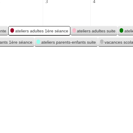
2
3
4
2
3
4
septembre
septembre
septembre
2026
2026
2026
ente
ateliers adultes 1ère séance
ateliers adultes suite
atel
fants 1ère séance
ateliers parents-enfants suite
vacances scola