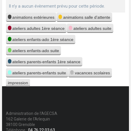
Il n’y a aucun évènement prévu pour cette période.
Catégories
animations extérieures
animations salle d'attente
ateliers adultes 1ère séance
ateliers adultes suite
ateliers enfants-ado 1ère séance
ateliers enfants-ado suite
ateliers parents-enfants 1ère séance
ateliers parents-enfants suite
vacances scolaires
impression
Vue
Administration de l'AGECSA
162 Galerie de l'Arlequin
38100 Grenoble
Téléphone :
04 76 22 03 63