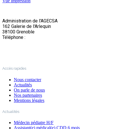
Vue
impression
Administration de l'AGECSA
162 Galerie de l'Arlequin
38100 Grenoble
Téléphone :
04 76 22 03 63
Accès rapides
Nous contacter
Actualités
On parle de nous
Nos partenaires
Mentions légales
Actualités
Médecin pédiatre H/F
Assistant(e) médical(e) CDD 6 mois