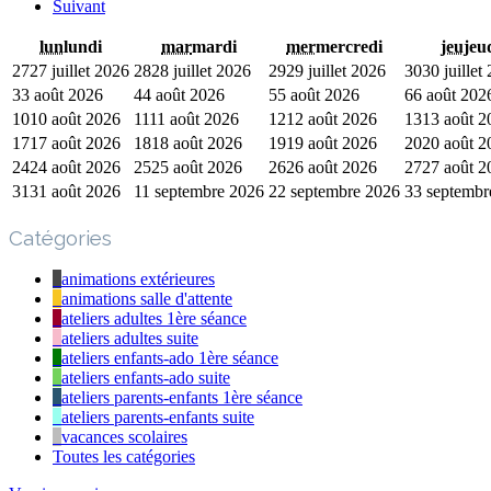
Suivant
lun
lundi
mar
mardi
mer
mercredi
jeu
jeu
27
27 juillet 2026
28
28 juillet 2026
29
29 juillet 2026
30
30 juillet
3
3 août 2026
4
4 août 2026
5
5 août 2026
6
6 août 202
10
10 août 2026
11
11 août 2026
12
12 août 2026
13
13 août 2
17
17 août 2026
18
18 août 2026
19
19 août 2026
20
20 août 2
24
24 août 2026
25
25 août 2026
26
26 août 2026
27
27 août 2
31
31 août 2026
1
1 septembre 2026
2
2 septembre 2026
3
3 septembr
Catégories
animations extérieures
animations salle d'attente
ateliers adultes 1ère séance
ateliers adultes suite
ateliers enfants-ado 1ère séance
ateliers enfants-ado suite
ateliers parents-enfants 1ère séance
ateliers parents-enfants suite
vacances scolaires
Toutes les catégories