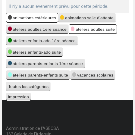
Il n’y a aucun évènement prévu pour cette période.
Catégories
animations extérieures
animations salle d'attente
ateliers adultes 1ère séance
ateliers adultes suite
ateliers enfants-ado 1ère séance
ateliers enfants-ado suite
ateliers parents-enfants 1ère séance
ateliers parents-enfants suite
vacances scolaires
Toutes les catégories
impression
Vue
Administration de l'AGECSA
162 Galerie de l'Arlequin