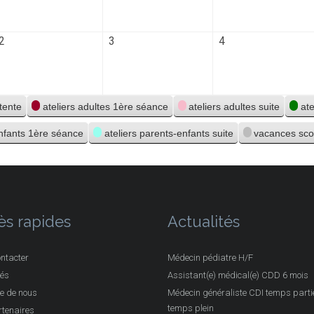
2
3
4
ttente
ateliers adultes 1ère séance
ateliers adultes suite
at
enfants 1ère séance
ateliers parents-enfants suite
vacances sco
ès rapides
Actualités
ntacter
Médecin pédiatre H/F
tés
Assistant(e) médical(e) CDD 6 mois
e de nous
Médecin généraliste CDI temps partie
temps plein
tenaires