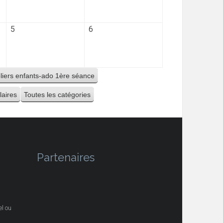
5
6
eliers enfants-ado 1ère séance
laires
Toutes les catégories
Partenaires
l ou