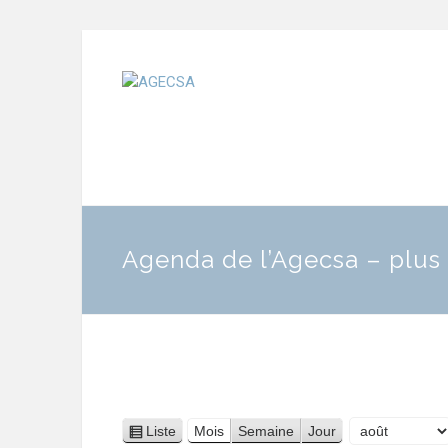
Agenda de l’Agecsa – plus 
Liste
Mois
Semaine
Jour
Vue
Mois
Année