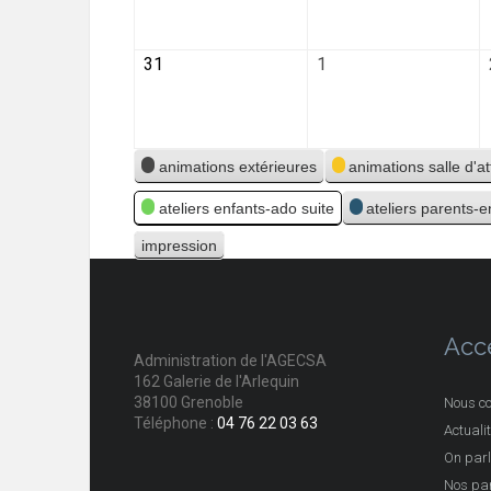
31
1
Catégories
animations extérieures
animations salle d'a
ateliers enfants-ado suite
ateliers parents-
impression
Vue
Acc
Administration de l'AGECSA
162 Galerie de l'Arlequin
38100 Grenoble
Nous co
Téléphone :
04 76 22 03 63
Actuali
On parl
Nos par