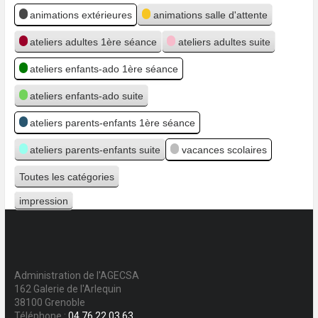
Catégories
animations extérieures
animations salle d'attente
ateliers adultes 1ère séance
ateliers adultes suite
ateliers enfants-ado 1ère séance
ateliers enfants-ado suite
ateliers parents-enfants 1ère séance
ateliers parents-enfants suite
vacances scolaires
Toutes les catégories
impression
Vue
Administration de l'AGECSA
162 Galerie de l'Arlequin
38100 Grenoble
Téléphone :
04 76 22 03 63