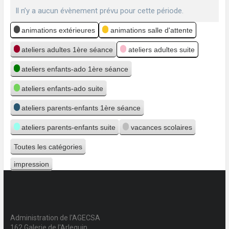
Il n’y a aucun évènement prévu pour cette période.
Catégories
animations extérieures
animations salle d'attente
ateliers adultes 1ère séance
ateliers adultes suite
ateliers enfants-ado 1ère séance
ateliers enfants-ado suite
ateliers parents-enfants 1ère séance
ateliers parents-enfants suite
vacances scolaires
Toutes les catégories
impression
Vue
Administration de l'AGECSA
162 Galerie de l'Arlequin