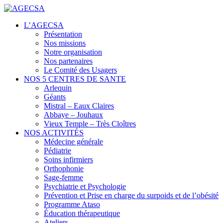
Centres de santé
L’AGECSA
AGECSA
Présentation
Nos missions
Notre organisation
Nos partenaires
Le Comité des Usagers
NOS 5 CENTRES DE SANTE
Arlequin
Géants
Mistral – Eaux Claires
Abbaye – Jouhaux
Vieux Temple – Très Cloîtres
NOS ACTIVITÉS
Médecine générale
Pédiatrie
Soins infirmiers
Orthophonie
Sage-femme
Psychiatrie et Psychologie
Prévention et Prise en charge du surpoids et de l’obésité
Programme Ataso
Éducation thérapeutique
Ateliers