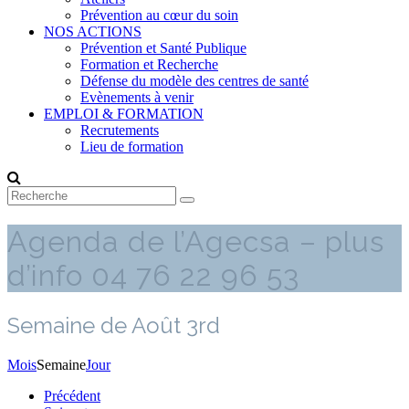
Prévention au cœur du soin
NOS ACTIONS
Prévention et Santé Publique
Formation et Recherche
Défense du modèle des centres de santé
Evènements à venir
EMPLOI & FORMATION
Recrutements
Lieu de formation
Agenda de l’Agecsa – plus
d’info 04 76 22 96 53
Semaine de Août 3rd
Mois
Semaine
Jour
Précédent