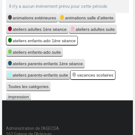
Il n’y a aucun évènement prévu pour cette période.
Catégories
animations extérieures
animations salle d'attente
ateliers adultes 1ère séance
ateliers adultes suite
ateliers enfants-ado 1ère séance
ateliers enfants-ado suite
ateliers parents-enfants 1ère séance
ateliers parents-enfants suite
vacances scolaires
Toutes les catégories
impression
Vue
Administration de l'AGECSA
162 Galerie de l'Arlequin