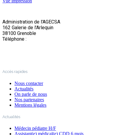
Vue
impression
Administration de l'AGECSA
162 Galerie de l'Arlequin
38100 Grenoble
Téléphone :
04 76 22 03 63
Accès rapides
Nous contacter
Actualités
On parle de nous
Nos partenaires
Mentions légales
Actualités
Médecin pédiatre H/F
Assistant(e) médical(e) CDD 6 mois