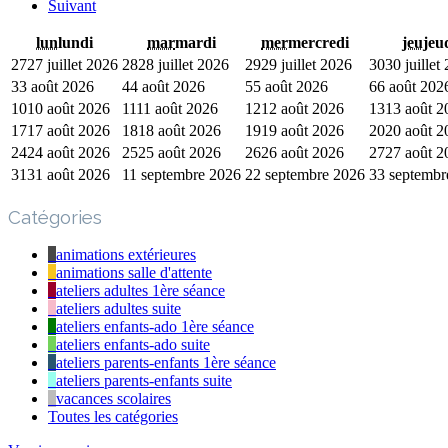
Suivant
lun
lundi
mar
mardi
mer
mercredi
jeu
jeu
27
27 juillet 2026
28
28 juillet 2026
29
29 juillet 2026
30
30 juillet
3
3 août 2026
4
4 août 2026
5
5 août 2026
6
6 août 202
10
10 août 2026
11
11 août 2026
12
12 août 2026
13
13 août 2
17
17 août 2026
18
18 août 2026
19
19 août 2026
20
20 août 2
24
24 août 2026
25
25 août 2026
26
26 août 2026
27
27 août 2
31
31 août 2026
1
1 septembre 2026
2
2 septembre 2026
3
3 septembr
Catégories
animations extérieures
animations salle d'attente
ateliers adultes 1ère séance
ateliers adultes suite
ateliers enfants-ado 1ère séance
ateliers enfants-ado suite
ateliers parents-enfants 1ère séance
ateliers parents-enfants suite
vacances scolaires
Toutes les catégories