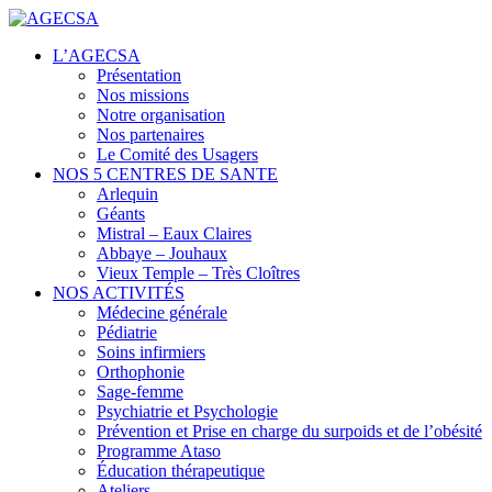
Centres de santé
L’AGECSA
AGECSA
Présentation
Nos missions
Notre organisation
Nos partenaires
Le Comité des Usagers
NOS 5 CENTRES DE SANTE
Arlequin
Géants
Mistral – Eaux Claires
Abbaye – Jouhaux
Vieux Temple – Très Cloîtres
NOS ACTIVITÉS
Médecine générale
Pédiatrie
Soins infirmiers
Orthophonie
Sage-femme
Psychiatrie et Psychologie
Prévention et Prise en charge du surpoids et de l’obésité
Programme Ataso
Éducation thérapeutique
Ateliers