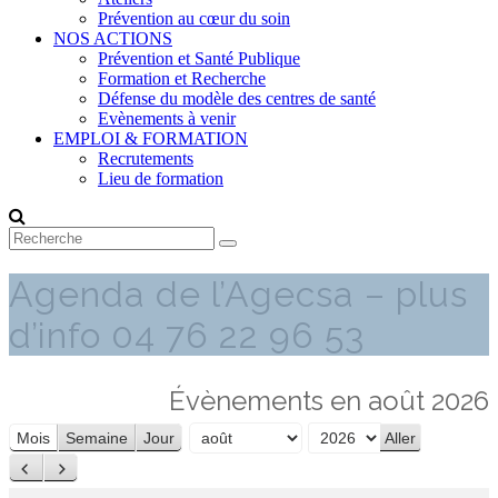
Prévention au cœur du soin
NOS ACTIONS
Prévention et Santé Publique
Formation et Recherche
Défense du modèle des centres de santé
Evènements à venir
EMPLOI & FORMATION
Recrutements
Lieu de formation
Agenda de l’Agecsa – plus
d’info 04 76 22 96 53
Évènements en août 2026
Mois
Semaine
Jour
Mois
Année
Précédent
Suivant