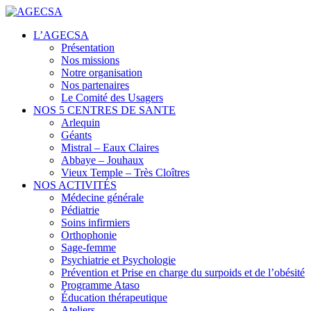
Centres de santé
L’AGECSA
AGECSA
Présentation
Nos missions
Notre organisation
Nos partenaires
Le Comité des Usagers
NOS 5 CENTRES DE SANTE
Arlequin
Géants
Mistral – Eaux Claires
Abbaye – Jouhaux
Vieux Temple – Très Cloîtres
NOS ACTIVITÉS
Médecine générale
Pédiatrie
Soins infirmiers
Orthophonie
Sage-femme
Psychiatrie et Psychologie
Prévention et Prise en charge du surpoids et de l’obésité
Programme Ataso
Éducation thérapeutique
Ateliers