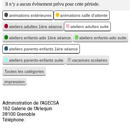
Il n’y a aucun évènement prévu pour cette période.
Catégories
animations extérieures
animations salle d'attente
ateliers adultes 1ère séance
ateliers adultes suite
ateliers enfants-ado 1ère séance
ateliers enfants-ado suite
ateliers parents-enfants 1ère séance
ateliers parents-enfants suite
vacances scolaires
Toutes les catégories
impression
Vue
Administration de l'AGECSA
162 Galerie de l'Arlequin
38100 Grenoble
Téléphone :
04 76 22 03 63