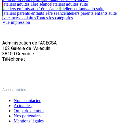
ateliers adultes 1ère séance
ateliers adultes suite
ateliers enfants-ado 1ère séance
ateliers enfants-ado suite
ateliers parents-enfants 1ère séance
ateliers parents-enfants suite
vacances scolaires
Toutes les catégories
Vue
impression
Administration de l'AGECSA
162 Galerie de l'Arlequin
38100 Grenoble
Téléphone :
04 76 22 03 63
Accès rapides
Nous contacter
Actualités
On parle de nous
Nos partenaires
Mentions légales