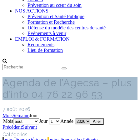
Prévention au cœur du soin
NOS ACTIONS
Prévention et Santé Publique
Formation et Recherche
Défense du modèle des centres de santé
Evènements à venir
EMPLOI & FORMATION
Recrutements
Lieu de formation
Agenda de l’Agecsa – plus
d’info 04 76 22 96 53
7 août 2026
Mois
Semaine
Jour
Mois
Jour
Année
Précédent
Suivant
Catégories
animations extérieures
animations salle d'attente