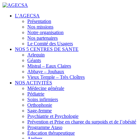
Centres de santé
L’AGECSA
AGECSA
Présentation
Nos missions
Notre organisation
Nos partenaires
Le Comité des Usagers
NOS 5 CENTRES DE SANTE
Arlequin
Géants
Mistral – Eaux Claires
Abbaye – Jouhaux
Vieux Temple – Très Cloîtres
NOS ACTIVITÉS
Médecine générale
Pédiatrie
Soins infirmiers
Orthophonie
Sage-femme
Psychiatrie et Psychologie
Prévention et Prise en charge du surpoids et de l’obésité
Programme Ataso
Éducation thérapeutique
Ateliers