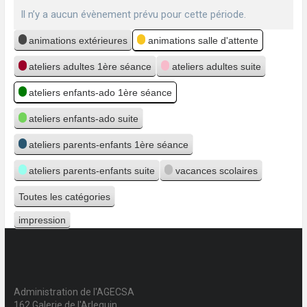
Il n’y a aucun évènement prévu pour cette période.
Catégories
animations extérieures
animations salle d'attente
ateliers adultes 1ère séance
ateliers adultes suite
ateliers enfants-ado 1ère séance
ateliers enfants-ado suite
ateliers parents-enfants 1ère séance
ateliers parents-enfants suite
vacances scolaires
Toutes les catégories
impression
Vue
Administration de l'AGECSA
162 Galerie de l'Arlequin